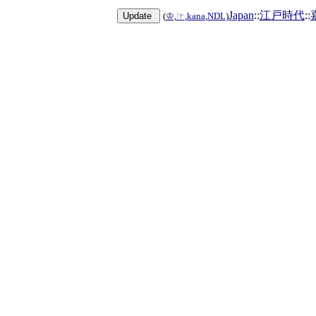
Japan
::
江戸時代
::
(
♔
,
☞
,
kana
,
NDL
)