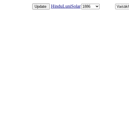
HinduLuniSolar